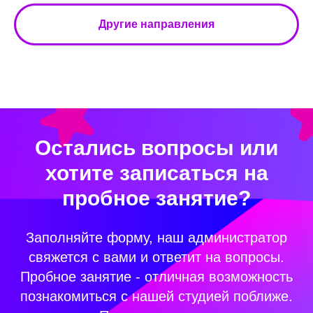
Другие направления
Остались вопросы или
хотите записаться на
пробное занятие?
Заполняйте форму, наш администратор
свяжется с вами и ответит на вопросы.
Пробное занятие - отличная возможность
познакомиться с нашей студией поближе.