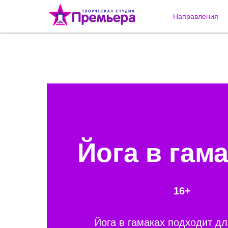
Направления
Йога в гам
16+
Йога в гамаках подходит д