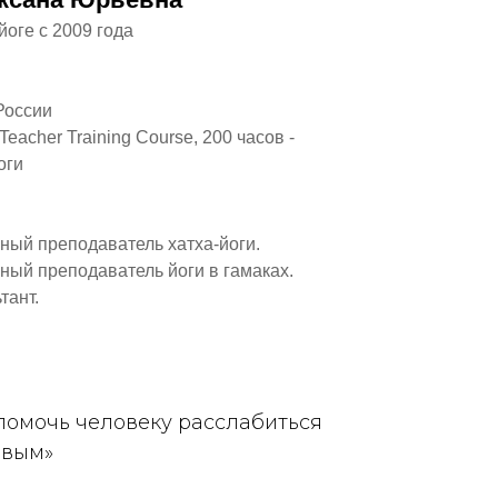
оге с 2009 года
России
acher Training Course, 200 часов -
оги
ый преподаватель хатха-йоги.
ый преподаватель йоги в гамаках.
тант.
 помочь человеку расслабиться
ивым»