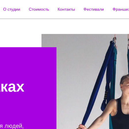
О студии
Стоимость
Контакты
Фестивали
Франши
аках
ля людей,