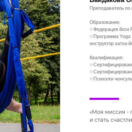
Преподаватель по й
Образование:
✨Федерация йоги 
✨Программа Yoga Te
инструктор хатха-й
Квалификация:
✨Сертифицированн
✨Сертифицированн
✨Психолог-консуль
«Моя миссия -
и стать счастл