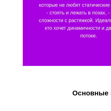
которые не любят статические
- стоять и лежать в позах, -
сложности с растяжкой. Идеал
кто хочет динамичности и д
потоке.
Основные 