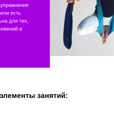
 упражнения
 или есть
ьна для тех,
вижений в
элементы занятий: