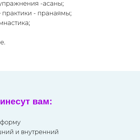
упражнения -асаны;
 практики - пранаямы;
мнастика;
ие
.
инесут вам:
 форму
шний и внутренний