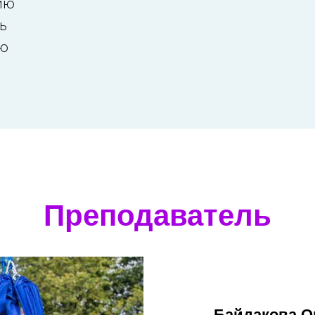
ию
ь
ю
Преподаватель
Байдакова О