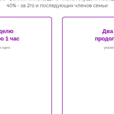
40% - за 2го и последующих членов семьи
еделю
Два
 1 час
продо
а одно
указа