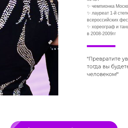
✨ чемпионка Москв
✨ лауреат 1-й сте
всероссийских фес
✨ хореограф и тан
в 2008-2009гг
"Превратите у
тогда вы будет
человеком!"