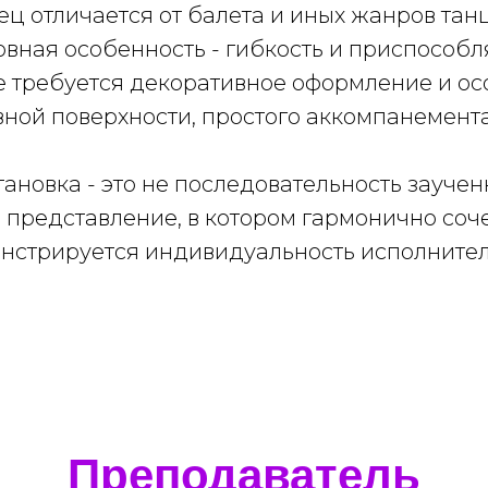
ц отличается от балета и иных жанров тан
овная особенность - гибкость и приспособл
е требуется декоративное оформление и ос
вной поверхности, простого аккомпанемент
ановка - это не последовательность зауче
 представление, в котором гармонично соч
онстрируется индивидуальность исполнител
Преподаватель