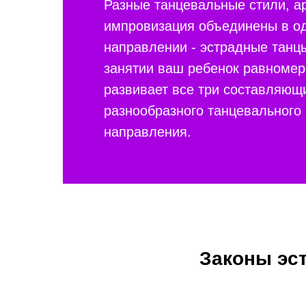
Разные танцевальные стили, а
импровизация объединены в о
направлении - эстрадные танц
занятии ваш ребенок равномер
развивает все три составляющи
разнообразного танцевального
направления.
Законы эст