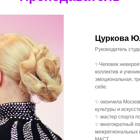
Цуркова Ю
Руководитель студ
✨Человек невероят
коллектив и ученик
эмоциональная, тре
себе.
✨ окончила Москов
культуры и искусст
✨ мастер спорта п
✨ многократный по
межрегиональных 
МАСТ