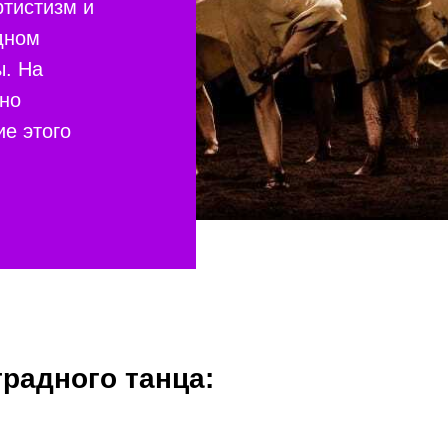
ртистизм и
дном
ы. На
но
е этого
радного танца: