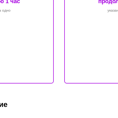
 1 час
продо
а одно
указа
ие